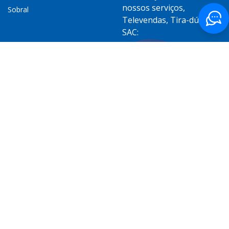
nossos serviços,
Sobral
Televendas, Tira-dúvidas,
SAC:
Elogios, solicitações,
reclamações, sugestões
ou denúncias:
SIGA-NOS