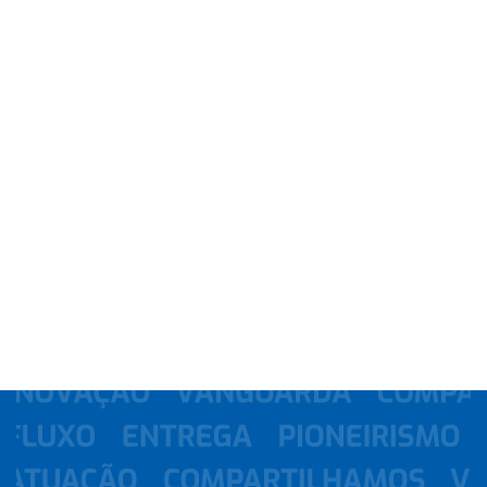
Metodologia disruptiva que 
interliga tecnologia com 
empreendedorismo 
na indústria.
Espaço que oferece soluções em tecnologia e inovação, 
por competência própria ou
em rede com o SENAI. Atendimento personalizado em: 
Consultorias tecnológicas,
Serviços Metrológicos, Pesquisa, Desenvolvimento & 
Inovação, além de conexão com
os atores do ecossistema.