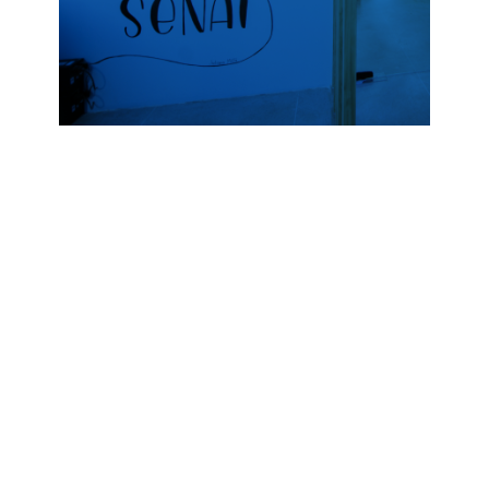
Conexão e 
desenvolvimento 
entre todos os 
atores do 
ecossistema de 
inovação.