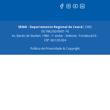
SENAI - Departamento Regional do Ceará
| CNPJ:
03.768.202/0001-76
Av. Barão de Studart, 1980 - 1º andar - Aldeota - Fortaleza/CE -
CEP: 60.120-024
Política de Privacidade & Copyright