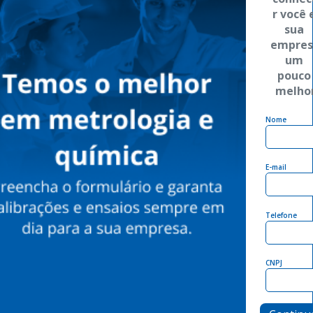
r você e
sua 
empres
um 
pouco 
melho
Nome
E-mail
Telefone
CNPJ